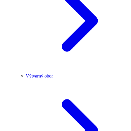
Výtvarný obor