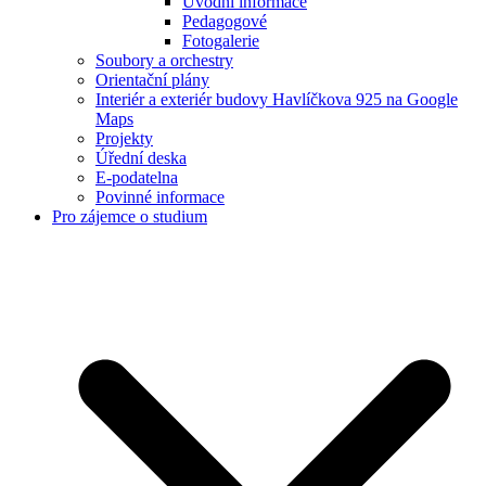
Úvodní informace
Pedagogové
Fotogalerie
Soubory a orchestry
Orientační plány
Interiér a exteriér budovy Havlíčkova 925 na Google
Maps
Projekty
Úřední deska
E-podatelna
Povinné informace
Pro zájemce o studium