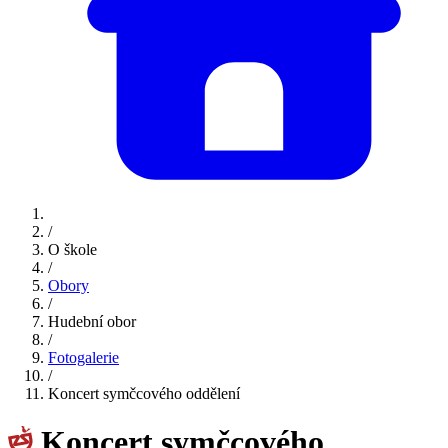
/
O škole
/
Obory
/
Hudební obor
/
Fotogalerie
/
Koncert symčcového oddělení
Koncert symčcového