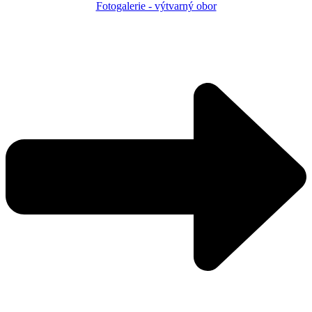
Fotogalerie - výtvarný obor