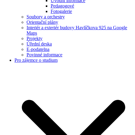
Úvodní informace
Pedagogové
Fotogalerie
Soubory a orchestry
Orientační plány
Interiér a exteriér budovy Havlíčkova 925 na Google
Maps
Projekty
Úřední deska
E-podatelna
Povinné informace
Pro zájemce o studium