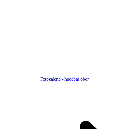
Fotogalerie - h
udební obor