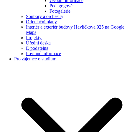
Úvodní informace
Pedagogové
Fotogalerie
Soubory a orchestry
Orientační plány
Interiér a exteriér budovy Havlíčkova 925 na Google
Maps
Projekty
Úřední deska
E-podatelna
Povinné informace
Pro zájemce o studium