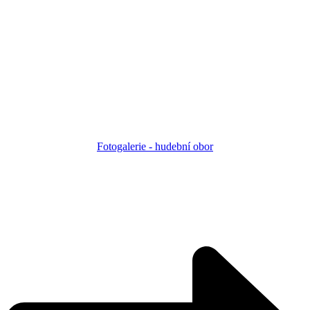
Fotogalerie - h
udební obor