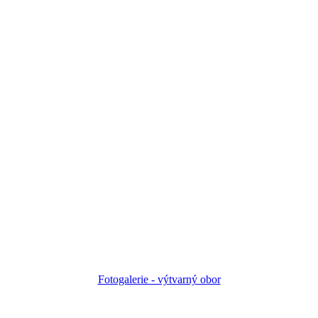
Fotogalerie - výtvarný obor