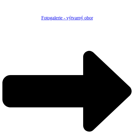
Fotogalerie - výtvarný obor