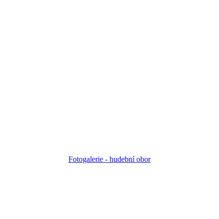
Fotogalerie - h
udební obor