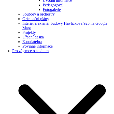
Úvodní informace
Pedagogové
Fotogalerie
Soubory a orchestry
Orientační plány
Interiér a exteriér budovy Havlíčkova 925 na Google
Maps
Projekty
Úřední deska
E-podatelna
Povinné informace
Pro zájemce o studium