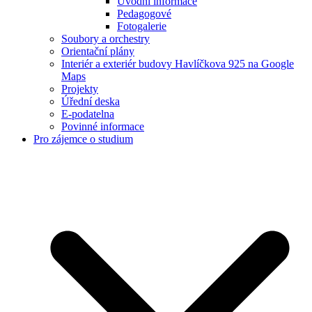
Úvodní informace
Pedagogové
Fotogalerie
Soubory a orchestry
Orientační plány
Interiér a exteriér budovy Havlíčkova 925 na Google
Maps
Projekty
Úřední deska
E-podatelna
Povinné informace
Pro zájemce o studium