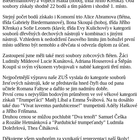
Biedermannové) a Vojtěch Halda (hoboj, třída Jiřího Křenka). Oba
soubory získaly shodně 22 bodů a tím pádem i shodně 1. místo.
Stejný počet bodů získalo i Komorní trio Alice Abramova (flétna,
třída Gabriely Biedermannové), Ilona Skoupá (hoboj, třída Jiřího
Křenka) a Sofie Leonets (klavír, třída Evy Kulichové) v kategorii
souborů dřevěných dechových nástrojů v kombinaci s jinými
nástroji. Vzhledem k nedodržení časového limitu jim bohužel první
místo uděleno být nemohlo a děvčata si odvezla diplom za účast.
Zastoupení jsme měli také mezi soubory zobcových fléten. Žáci
Ludmily Mildeové Lucie Kunátová, Adriana Houserová a Štěpán
Koupil si svým výkonem vybojovali v nabité kategorii třetí místo.
Nejpočetnější výpravu naše ZUŠ vyslala do kategorie souborů
žesťových nástrojů, kde se představila hned čtyři dua od pana
učitele Romana Faltyse a dařilo se jim nadmíru dobře.
První cenu s nejvyšším bodovým průměrem ve své věkové kategorii
získali "Trumpeťáci" Matěj Líbal a Emma Švábová. Na tu dosáhlo
také duo "Vivat iuventus pardubicense!" trumpetistů Adély Haškové
a Jiřího Frišmana.
Druhou cenou se můžou pochlubit "Dva tenoři" Samuel Češka
a Rozálie Hetmánková a "Pardubické trumpeťandy" Ludmila
Doleželová, Thea Čiháková.
Děkujeme všem souborům za vynikající reprezentaci naší školy!