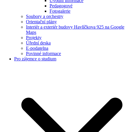
Úvodní informace
Pedagogové
Fotogalerie
Soubory a orchestry
Orientační plány
Interiér a exteriér budovy Havlíčkova 925 na Google
Maps
Projekty
Úřední deska
E-podatelna
Povinné informace
Pro zájemce o studium