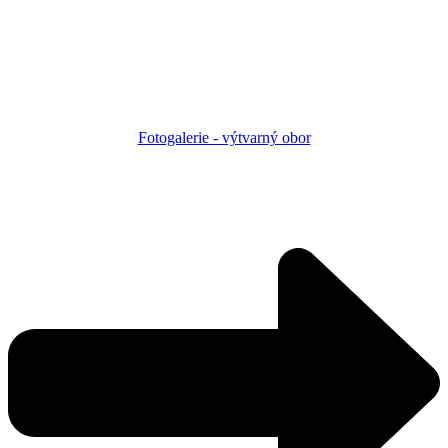
Fotogalerie - výtvarný obor