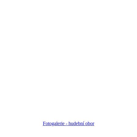
Fotogalerie - h
udební obor