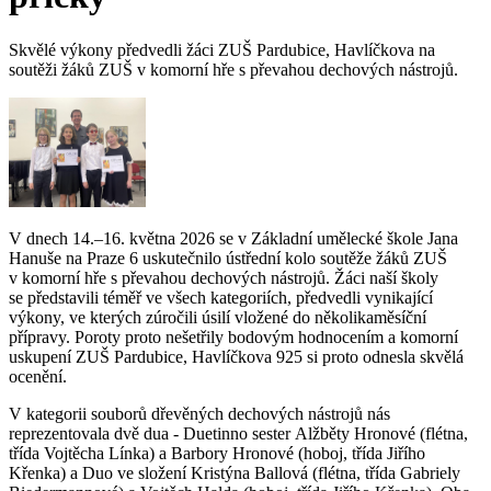
Skvělé výkony předvedli žáci ZUŠ Pardubice, Havlíčkova na
soutěži žáků ZUŠ v komorní hře s převahou dechových nástrojů.
V dnech 14.–16. května 2026 se v Základní umělecké škole Jana
Hanuše na Praze 6 uskutečnilo ústřední kolo soutěže žáků ZUŠ
v komorní hře s převahou dechových nástrojů. Žáci naší školy
se představili téměř ve všech kategoriích, předvedli vynikající
výkony, ve kterých zúročili úsilí vložené do několikaměsíční
přípravy. Poroty proto nešetřily bodovým hodnocením a komorní
uskupení ZUŠ Pardubice, Havlíčkova 925 si proto odnesla skvělá
ocenění.
V kategorii souborů dřevěných dechových nástrojů nás
reprezentovala dvě dua - Duetinno sester Alžběty Hronové (flétna,
třída Vojtěcha Línka) a Barbory Hronové (hoboj, třída Jiřího
Křenka) a Duo ve složení Kristýna Ballová (flétna, třída Gabriely