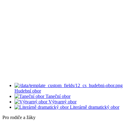
Hudební obor
Taneční obor
Výtvarný obor
Literárně dramatický obor
Pro rodiče a žáky