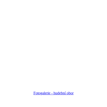
Fotogalerie - h
udební obor