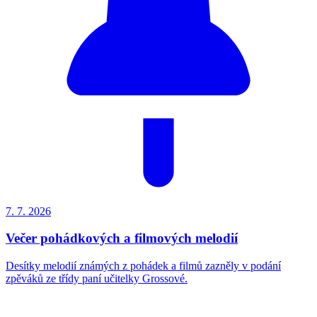
7. 7.
2026
Večer pohádkových a filmových melodií
Desítky melodií známých z pohádek a filmů zazněly v podání
zpěváků ze třídy paní učitelky Grossové.