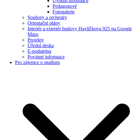
Úvodní informace
Pedagogové
Fotogalerie
Soubory a orchestry
Orientační plány
Interiér a exteriér budovy Havlíčkova 925 na Google
Maps
Projekty
Úřední deska
E-podatelna
Povinné informace
Pro zájemce o studium