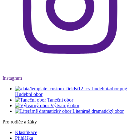
Instagram
Hudební obor
Taneční obor
Výtvarný obor
Literárně dramatický obor
Pro rodiče a žáky
Klasifikace
Přihláška