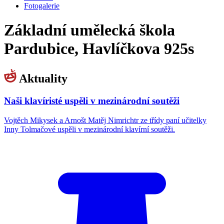
Fotogalerie
Základní umělecká škola
Pardubice, Havlíčkova 925s
Aktuality
Naši klavíristé uspěli v mezinárodní soutěži
Vojtěch Mikysek a Arnošt Matěj Nimrichtr ze třídy paní učitelky
Inny Tolmačové uspěli v mezinárodní klavírní soutěži.