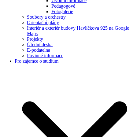
Úvodní informace
Pedagogové
Fotogalerie
Soubory a orchestry
Orientační plány
Interiér a exteriér budovy Havlíčkova 925 na Google
Maps
Projekty
Úřední deska
E-podatelna
Povinné informace
Pro zájemce o studium