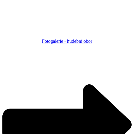
Fotogalerie - h
udební obor