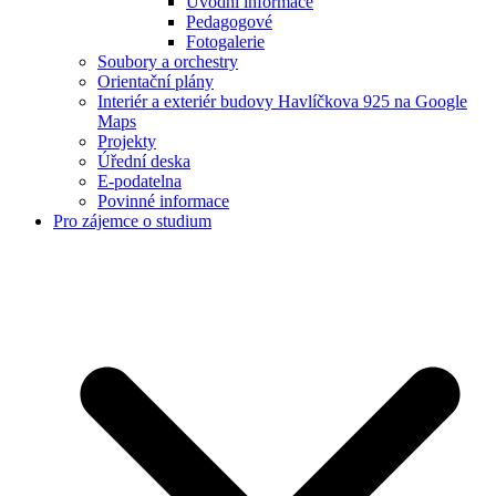
Úvodní informace
Pedagogové
Fotogalerie
Soubory a orchestry
Orientační plány
Interiér a exteriér budovy Havlíčkova 925 na Google
Maps
Projekty
Úřední deska
E-podatelna
Povinné informace
Pro zájemce o studium