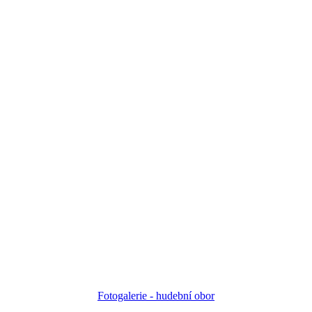
Fotogalerie - h
udební obor