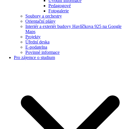
Úvodní informace
Pedagogové
Fotogalerie
Soubory a orchestry
Orientační plány
Interiér a exteriér budovy Havlíčkova 925 na Google
Maps
Projekty
Úřední deska
E-podatelna
Povinné informace
Pro zájemce o studium