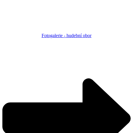
Fotogalerie - h
udební obor