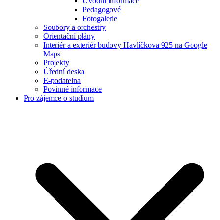
Úvodní informace
Pedagogové
Fotogalerie
Soubory a orchestry
Orientační plány
Interiér a exteriér budovy Havlíčkova 925 na Google
Maps
Projekty
Úřední deska
E-podatelna
Povinné informace
Pro zájemce o studium