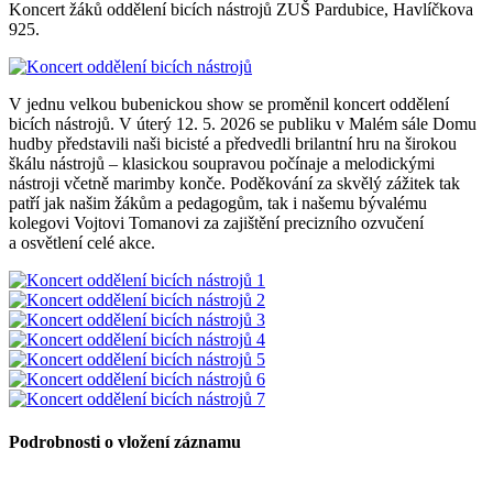
Koncert žáků oddělení bicích nástrojů ZUŠ Pardubice, Havlíčkova
925.
V jednu velkou bubenickou show se proměnil koncert oddělení
bicích nástrojů. V úterý 12. 5. 2026 se publiku v Malém sále Domu
hudby představili naši bicisté a předvedli brilantní hru na širokou
škálu nástrojů – klasickou soupravou počínaje a melodickými
nástroji včetně marimby konče. Poděkování za skvělý zážitek tak
patří jak našim žákům a pedagogům, tak i našemu bývalému
kolegovi Vojtovi Tomanovi za zajištění precizního ozvučení
a osvětlení celé akce.
Podrobnosti o vložení záznamu