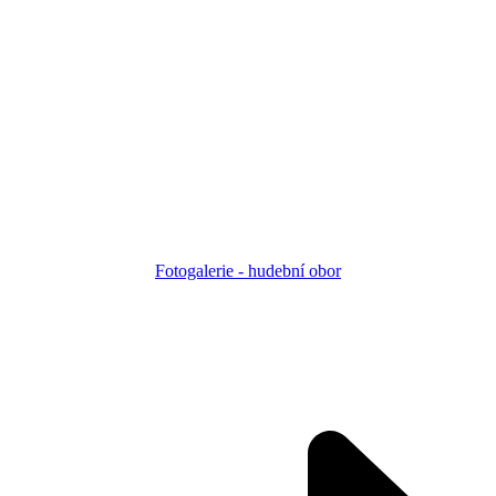
Fotogalerie - h
udební obor