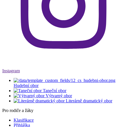
Instagram
Hudební obor
Taneční obor
Výtvarný obor
Literárně dramatický obor
Pro rodiče a žáky
Klasifikace
Přihláška