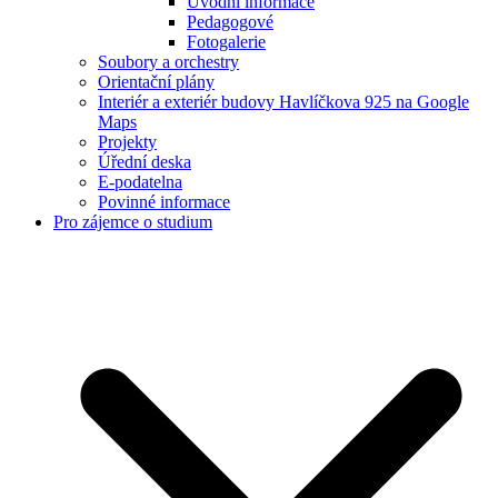
Úvodní informace
Pedagogové
Fotogalerie
Soubory a orchestry
Orientační plány
Interiér a exteriér budovy Havlíčkova 925 na Google
Maps
Projekty
Úřední deska
E-podatelna
Povinné informace
Pro zájemce o studium