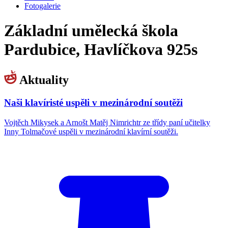
Fotogalerie
Základní umělecká škola
Pardubice, Havlíčkova 925s
Aktuality
Naši klavíristé uspěli v mezinárodní soutěži
Vojtěch Mikysek a Arnošt Matěj Nimrichtr ze třídy paní učitelky
Inny Tolmačové uspěli v mezinárodní klavírní soutěži.