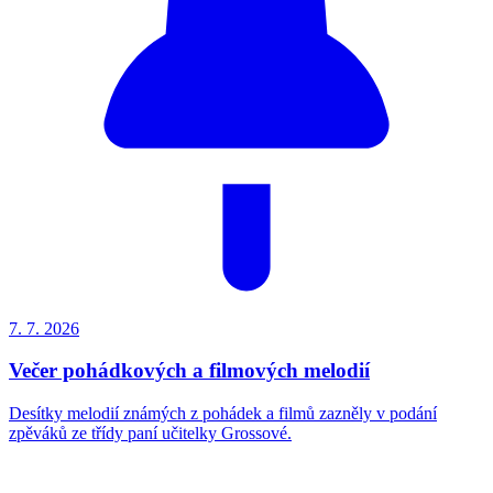
7. 7.
2026
Večer pohádkových a filmových melodií
Desítky melodií známých z pohádek a filmů zazněly v podání
zpěváků ze třídy paní učitelky Grossové.