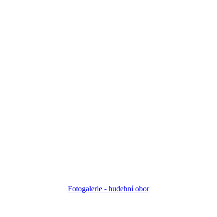
Fotogalerie - h
udební obor